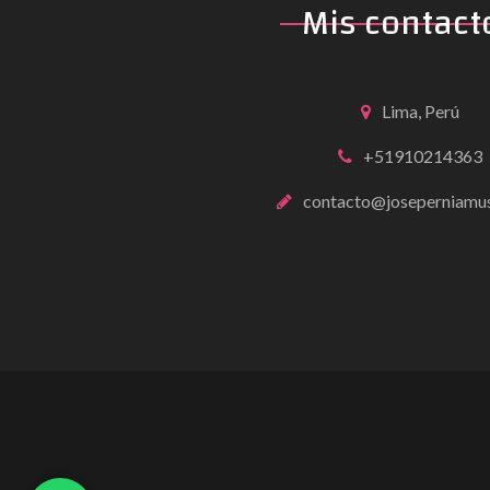
Mis contact
Lima, Perú
+51910214363
contacto@joseperniamu