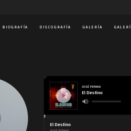
BIOGRAFÍA
DISCOGRAFÍA
GALERÍA
GALERÍ
Audio
Player
JOSÉ PERNIA
El Destino
Use
Up/Down
Arrow
keys
to
increase
or
El Destino
decrease
volume.
JOSÉ PERNIA